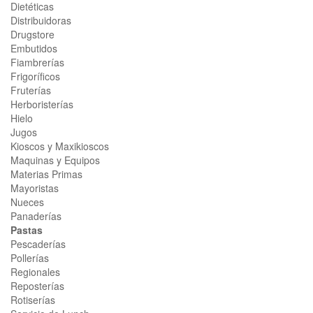
Dietéticas
Distribuidoras
Drugstore
Embutidos
Fiambrerías
Frigoríficos
Fruterías
Herboristerías
Hielo
Jugos
Kioscos y Maxikioscos
Maquinas y Equipos
Materias Primas
Mayoristas
Nueces
Panaderías
Pastas
Pescaderías
Pollerías
Regionales
Reposterías
Rotiserías